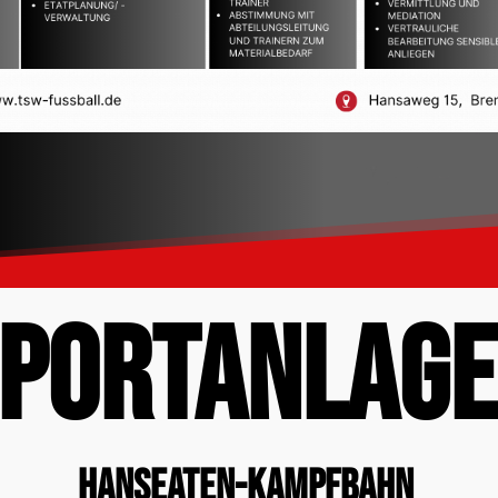
PORTANLAG
Hanseaten-Kampfbahn 