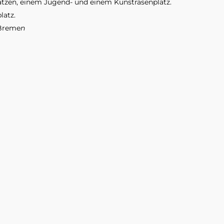
ätzen, einem Jugend- und einem Kunstrasenplatz. 
latz.
 Breme
n