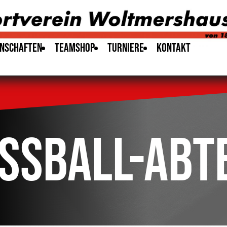
nschaften
teamshop
Turniere
Kontakt
ussball-Abt