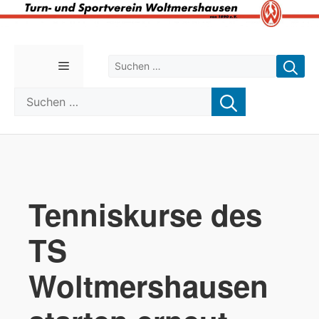
Zum
Inhalt
Suchen nach:
Menü
springen
Suchen nach:
Tenniskurse des
TS
Woltmershausen