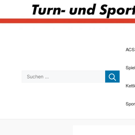
Zum
Inhalt
ACS
springen
Spi
Suchen nach:
Kett
Spor