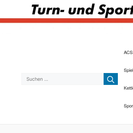
Zum
Inhalt
ACS
springen
Spi
Suchen nach:
Kett
Spor