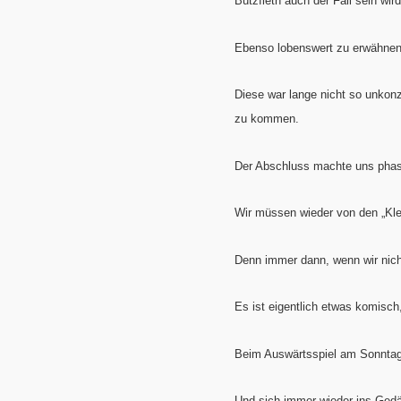
Bützfleth auch der Fall sein wird
Ebenso lobenswert zu erwähnen 
Diese war lange nicht so unkonz
zu kommen.
Der Abschluss machte uns phase
Wir müssen wieder von den „Kle
Denn immer dann, wenn wir nich
Es ist eigentlich etwas komisch
Beim Auswärtsspiel am Sonntag i
Und sich immer wieder ins Gedäch