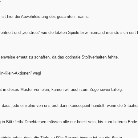
.
ist hier die Abwehrleistung des gesamten Teams.
entriert und „zerstreut“ wie die letzten Spiele bzw. niemand musste sich erst
nweise erneut zu schaffen, da das optimale Stoßverhalten fehlte.
in-Klein-Aktionen“ weg!
t in dieses Muster verfielen, kamen wir auch zum Zuge sowie Erfolg.
, dass jede einzelne von uns erst dann konsequent handelt, wenn die Situation
n Bützfleth/ Drochtersen müssen alle nur bereit sein, bis zum bitteren Ende
tnis rufen, dass die Tiefe zu 90ig Prozent besser ist als die Breite.