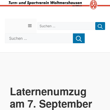
Zum
Inhalt
Suchen nach:
springen
Menü
Suchen nach:
Laternenumzug
am 7. September