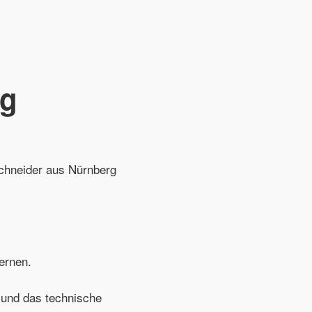
ng
chneider aus Nürnberg
ernen.
e und das technische