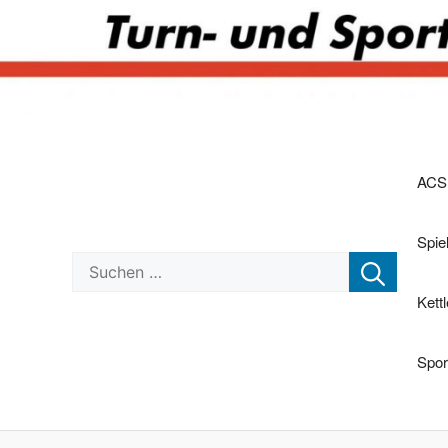
Zum
Inhalt
springen
ACS
Spi
Suchen nach:
Kett
Spor