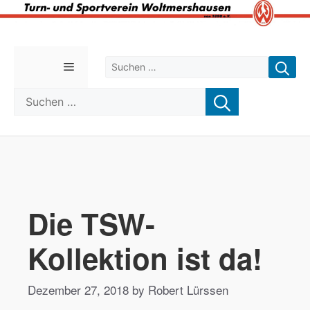
Zum
Inhalt
Suchen nach:
Menü
springen
Suchen nach:
Die TSW-
Kollektion ist da!
Dezember 27, 2018 by Robert Lürssen