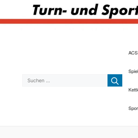
Zum
Inhalt
ACS
springen
Spi
Suchen nach:
Kett
Spor