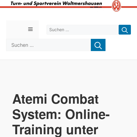
Zum
Inhalt
Suchen nach:
Menü
springen
Suchen nach:
Atemi Combat
System: Online-
Training unter