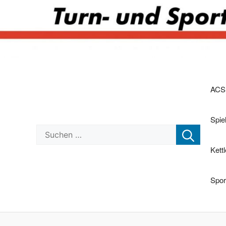
Zum
Inhalt
ACS
springen
Spi
Suchen nach:
Kett
Spor