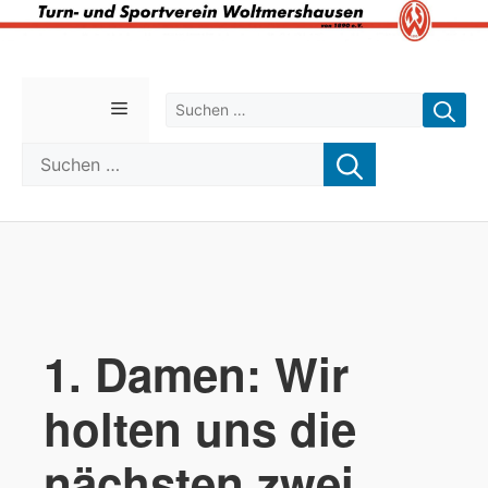
Zum
Inhalt
Suchen nach:
Menü
springen
Suchen nach:
1. Damen: Wir
holten uns die
nächsten zwei