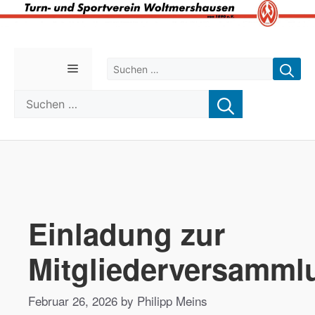
Zum
Inhalt
Suchen nach:
Menü
springen
Suchen nach:
Einladung zur
Mitgliederversamml
Februar 26, 2026 by Philipp Meins