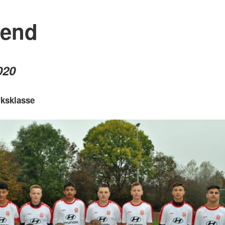
gend
020
rksklasse