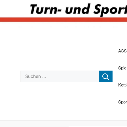
Zum
Inhalt
springen
ACS
Spi
Suchen nach:
Kett
Spor