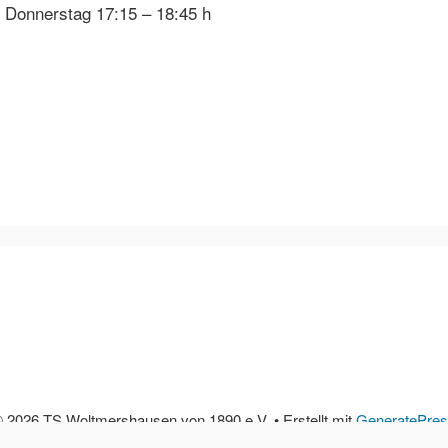
d Donnerstag 17:15 – 18:45 h
 2026 TS Woltmershausen von 1890 e.V.
• Erstellt mit
GeneratePre