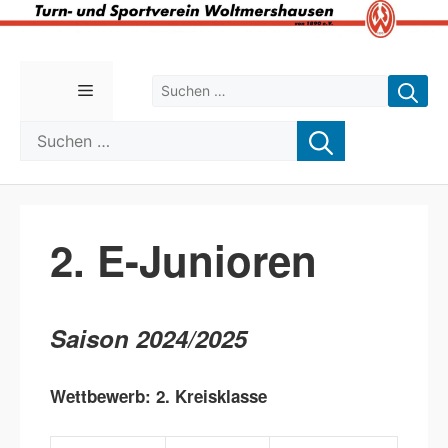
Zum
Inhalt
Suchen nach:
Menü
springen
Suchen nach:
2. E-Junioren
Saison 2024/2025
Wettbewerb: 2. Kreisklasse