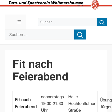
Zum
Inhalt
Suchen nach:
Menü
springen
Suchen nach:
Fit nach
Feierabend
donnerstags
Halle
Fit nach
Übungs
19.30-21.30
Rechtenflether
Jürgen
Feierabend
Uhr
Straße