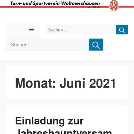
Zum
Inhalt
Suchen nach:
Menü
springen
Suchen nach:
Monat:
Juni 2021
Einladung zur
Jahreshauptversam