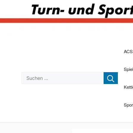
Zum
Inhalt
ACS
springen
Spi
Suchen nach:
Kett
Spor