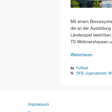
Mit einem Bonussystem
die an der Ausbildung 
Länderspiel bestritte
TS Woltmershausen u
Weiterlesen
Kategorien
Fußball
Schlagwörter
DFB
,
Jugendarbeit
,
W
Impressum