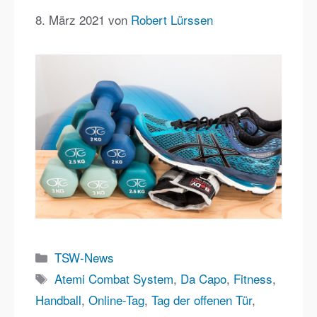
8. März 2021
von
Robert Lürssen
Kategorien
TSW-News
Schlagwörter
Atemi Combat System
,
Da Capo
,
Fitness
,
Handball
,
Online-Tag
,
Tag der offenen Tür
,