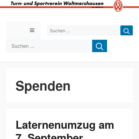
Zum
Inhalt
Suchen nach:
Menü
springen
Suchen nach:
Spenden
Laternenumzug am
7. September