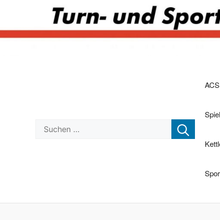
Zum
Inhalt
ACS
springen
Spi
Suchen nach:
Kett
Spor