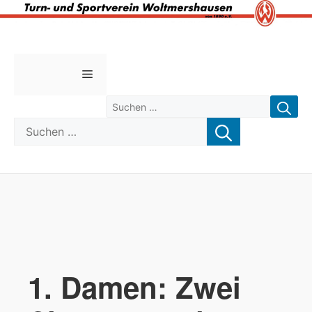
Zum
Inhalt
springen
Menü
Suchen nach:
Suchen nach:
1. Damen: Zwei