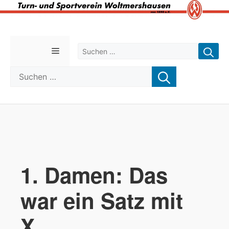
Zum
Inhalt
Suchen nach:
Menü
springen
Suchen nach:
1. Damen: Das
war ein Satz mit
X…