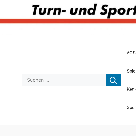
Zum
Inhalt
ACS
springen
Spi
Suchen nach:
Kett
Spor