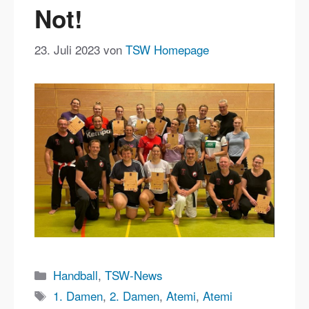
Not!
23. Juli 2023
von
TSW Homepage
Kategorien
Handball
,
TSW-News
Schlagwörter
1. Damen
,
2. Damen
,
Atemi
,
Atemi