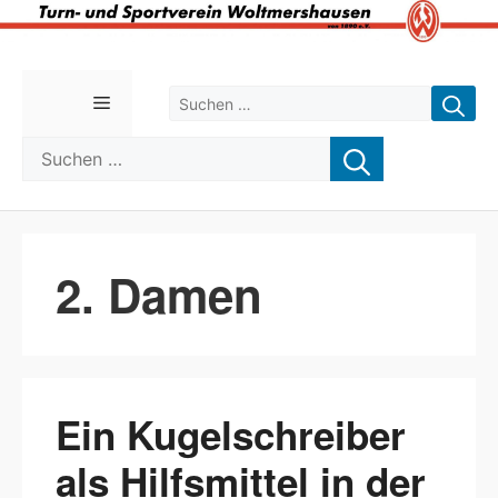
Zum
Inhalt
Suchen nach:
Menü
springen
Suchen nach:
2. Damen
Ein Kugelschreiber
als Hilfsmittel in der