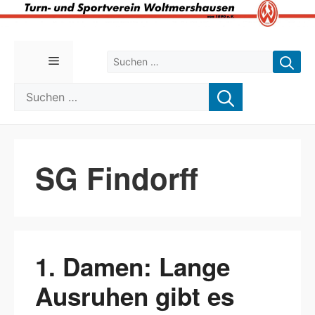
Zum
Inhalt
Suchen nach:
Menü
springen
Suchen nach:
SG Findorff
1. Damen: Lange
Ausruhen gibt es