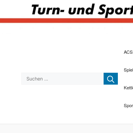
Zum
Inhalt
ACS
springen
Spi
Suchen nach:
Kett
Spor