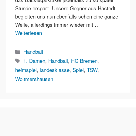
Stunde erspart. Unsere Gegner aus Hastedt
begleiten uns nun ebenfalls schon eine ganze
Weile, allerdings immer wieder mit …
Weiterlesen
Kategorien
Handball
Schlagwörter
1. Damen
,
Handball
,
HC Bremen
,
heimspiel
,
landesklasse
,
Spiel
,
TSW
,
Woltmershausen
Impressum
Datenschutz