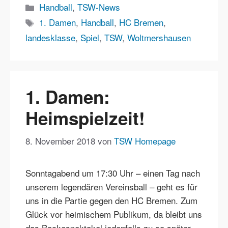
Kategorien
Handball
,
TSW-News
Schlagwörter
1. Damen
,
Handball
,
HC Bremen
,
landesklasse
,
Spiel
,
TSW
,
Woltmershausen
1. Damen:
Heimspielzeit!
8. November 2018
von
TSW Homepage
Sonntagabend um 17:30 Uhr – einen Tag nach
unserem legendären Vereinsball – geht es für
uns in die Partie gegen den HC Bremen. Zum
Glück vor heimischem Publikum, da bleibt uns
das Backespektakel jedenfalls zu so später