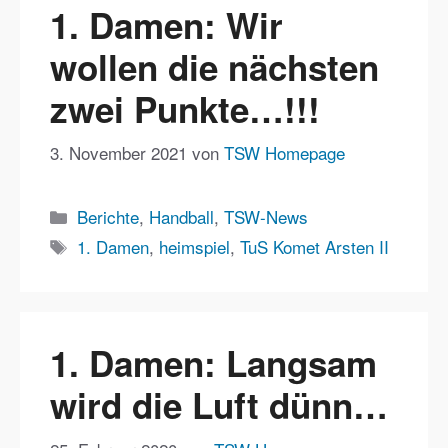
1. Damen: Wir
wollen die nächsten
zwei Punkte…!!!
3. November 2021
von
TSW Homepage
Kategorien
Berichte
,
Handball
,
TSW-News
Schlagwörter
1. Damen
,
heimspiel
,
TuS Komet Arsten II
1. Damen: Langsam
wird die Luft dünn…