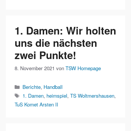
1. Damen: Wir holten
uns die nächsten
zwei Punkte!
8. November 2021
von
TSW Homepage
Kategorien
Berichte
,
Handball
Schlagwörter
1. Damen
,
heimspiel
,
TS Woltmershausen
,
TuS Komet Arsten II