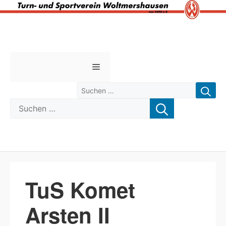
Zum
Inhalt
springen
Menü
Suchen nach:
Suchen nach:
TuS Komet
Arsten II