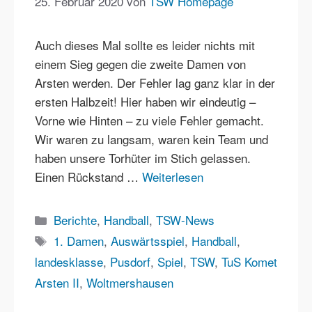
25. Februar 2020
von
TSW Homepage
Auch dieses Mal sollte es leider nichts mit
einem Sieg gegen die zweite Damen von
Arsten werden. Der Fehler lag ganz klar in der
ersten Halbzeit! Hier haben wir eindeutig –
Vorne wie Hinten – zu viele Fehler gemacht.
Wir waren zu langsam, waren kein Team und
haben unsere Torhüter im Stich gelassen.
Einen Rückstand …
Weiterlesen
Kategorien
Berichte
,
Handball
,
TSW-News
Schlagwörter
1. Damen
,
Auswärtsspiel
,
Handball
,
landesklasse
,
Pusdorf
,
Spiel
,
TSW
,
TuS Komet
Arsten II
,
Woltmershausen