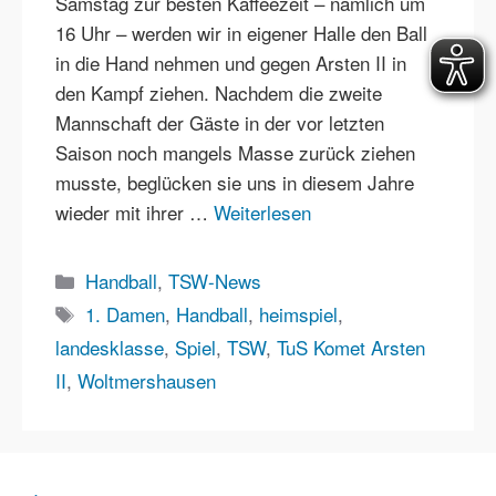
Samstag zur besten Kaffeezeit – nämlich um
16 Uhr – werden wir in eigener Halle den Ball
in die Hand nehmen und gegen Arsten II in
den Kampf ziehen. Nachdem die zweite
Mannschaft der Gäste in der vor letzten
Saison noch mangels Masse zurück ziehen
musste, beglücken sie uns in diesem Jahre
wieder mit ihrer …
Weiterlesen
Kategorien
Handball
,
TSW-News
Schlagwörter
1. Damen
,
Handball
,
heimspiel
,
landesklasse
,
Spiel
,
TSW
,
TuS Komet Arsten
II
,
Woltmershausen