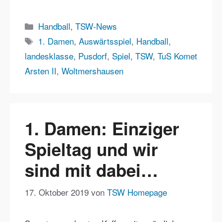
Kategorien
Handball
,
TSW-News
Schlagwörter
1. Damen
,
Auswärtsspiel
,
Handball
,
landesklasse
,
Pusdorf
,
Spiel
,
TSW
,
TuS Komet
Arsten II
,
Woltmershausen
1. Damen: Einziger
Spieltag und wir
sind mit dabei…
17. Oktober 2019
von
TSW Homepage